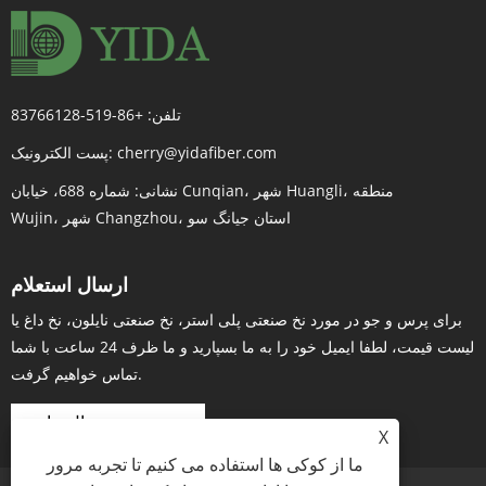
تلفن:
+86-519-83766128
cherry@yidafiber.com
پست الکترونیک:
نشانی:
شماره 688، خیابان Cunqian، شهر Huangli، منطقه
Wujin، شهر Changzhou، استان جیانگ سو
ارسال استعلام
برای پرس و جو در مورد نخ صنعتی پلی استر، نخ صنعتی نایلون، نخ داغ یا
لیست قیمت، لطفا ایمیل خود را به ما بسپارید و ما ظرف 24 ساعت با شما
تماس خواهیم گرفت.
پرس و جو در حال حاضر
X
ما از کوکی ها استفاده می کنیم تا تجربه مرور