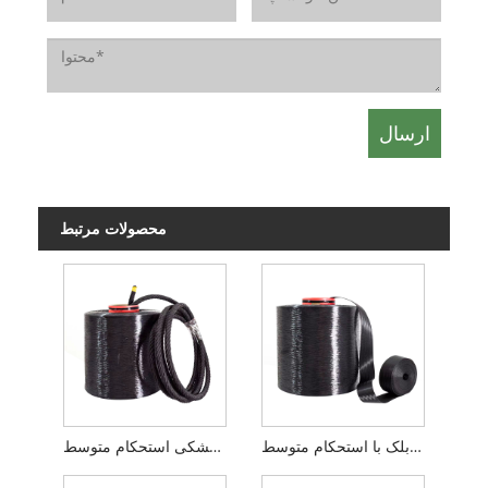
محصولات مرتبط
نخ پلی استر صنعتی توتال برایت بلک با استحکام متوسط
نخ پلی استر صنعتی ضد اشعه ماوراء بنفش مشکی استحکام متوسط